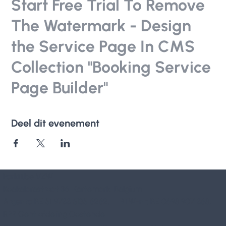
Start Free Trial To Remove
The Watermark - Design
the Service Page In CMS
Collection "Booking Service
Page Builder"
Deel dit evenement
Parkili.be VZW
Koekelarestraat 36, Kortemark, Belgium
Argenta BE 51 9733 5135 6262, BTW-nr: BE 0698 907 368,
RPR Gent afdeling Oostende