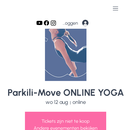
Inloggen
Parkili-Move ONLINE YOGA
wo 12 aug
online
  |  
Tickets zijn niet te koop
Andere evenementen bekijken