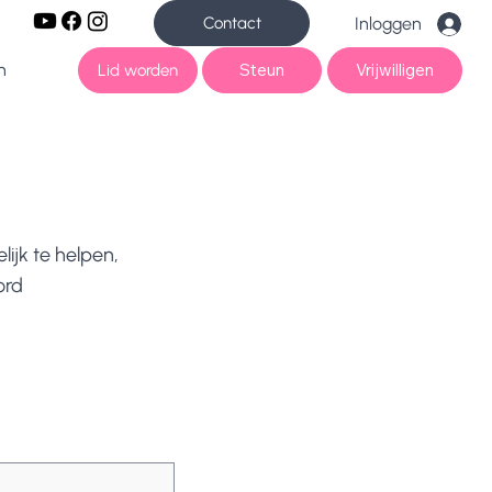
Contact
Inloggen
n
Steun
Vrijwilligen
Lid worden
ijk te helpen,
ord