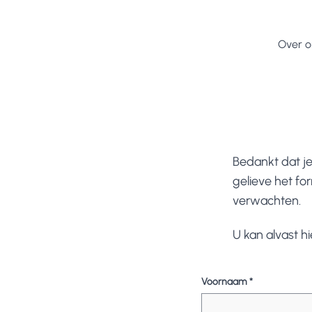
Over o
Bedankt dat j
gelieve het fo
verwachten.
U kan alvast h
Voornaam
*