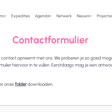
ns
Expedities
Agenda
Netwerk
Nieuws
Projecte
Contactformulier
e contact opneemt met ons. We proberen je zo goed mogel
rmulier hiervoor in te vullen. Eerstdaags mag je een antwo
ier onze
folder
downloaden.