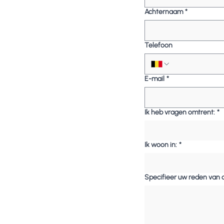
Achternaam
*
Telefoon
E-mail
*
Ik heb vragen omtrent:
*
Ik woon in:
*
Specifieer uw reden van 