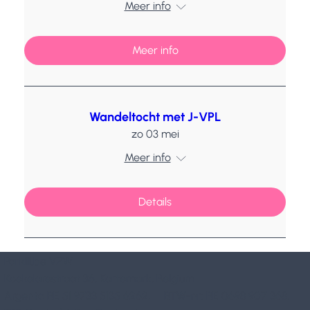
Meer info
Meer info
Wandeltocht met J-VPL
zo 03 mei
Meer info
Details
Parkili.be VZW
Koekelarestraat 36, Kortemark, Belgium
Argenta BE 51 9733 5135 6262, BTW-nr: BE 0698 907 368,