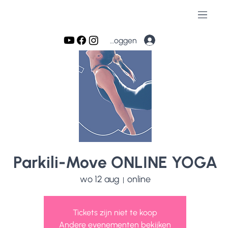
Inloggen
Parkili-Move ONLINE YOGA
wo 12 aug
online
  |  
Tickets zijn niet te koop
Andere evenementen bekijken