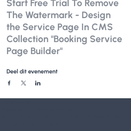
Start Free Trial To Remove
The Watermark - Design
the Service Page In CMS
Collection "Booking Service
Page Builder"
Deel dit evenement
Parkili.be VZW
Koekelarestraat 36, Kortemark, Belgium
Argenta BE 51 9733 5135 6262, BTW-nr: BE 0698 907 368,
RPR Gent afdeling Oostende