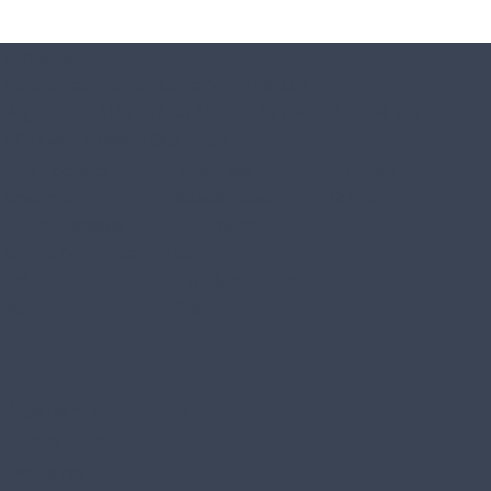
Parkili.be VZW
Koekelarestraat 36, Kortemark, Belgium
Argenta BE 51 9733 5135 6262, BTW-nr: BE 0698 907 368,
RPR Gent afdeling Oostende
Start pagina
Expedities
Netwerk
Kalender
Nieuwsbrieven
Quotes
Beweegsessies
In de media
FAQ
Evenementenaanb
Blog
od
Vrijwilligers in de
Acties
kijker
Algemene voorwaarden
Privacy policy
Disclaimer