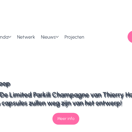
enda
Netwerk
Nieuws
Projecten
oop
 De Limited Parkili Champagne van Thierry Hot
capsules zullen weg zijn van het ontwerp!
Meer info