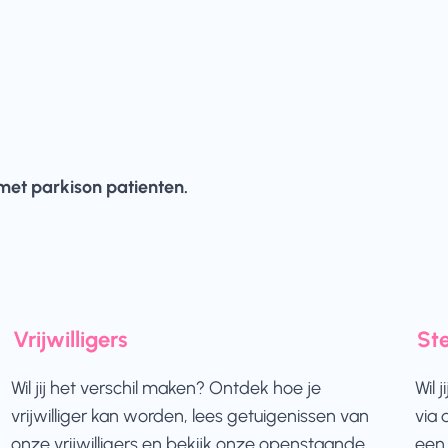
 met parkison patienten.
Vrijwilligers
St
Wil jij het verschil maken? Ontdek hoe je
Wil 
vrijwilliger kan worden, lees getuigenissen van
via 
onze vrijwilligers en bekijk onze openstaande
een 