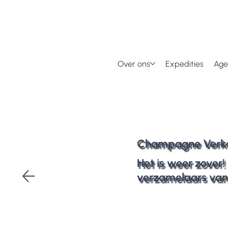
Over ons
Expedities
Ag
Champagne Verk
Het is weer zover!
verzamelaars van 