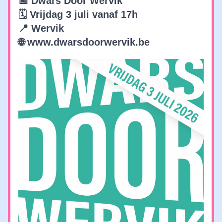
📅 Dwars Door Wervik
🗓️ Vrijdag 3 juli vanaf 17h
📍 Wervik
🌐 www.dwarsdoorwervik.be